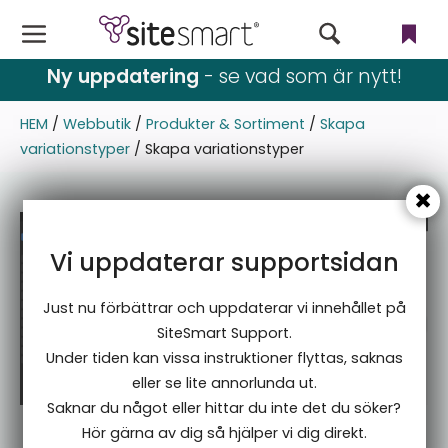
Webbutik
Ny uppdatering
- se vad som är nytt!
CMS
HEM
/
Webbutik
/
Produkter & Sortiment
/
Skapa
variationstyper
/
Skapa variationstyper
Filer
Användare & rättigheter
Vi uppdaterar supportsidan
Nyhetsbrev
Just nu förbättrar och uppdaterar vi innehållet på
Språk
SiteSmart Support.
Under tiden kan vissa instruktioner flyttas, saknas
Blogg & event
eller se lite annorlunda ut.
Saknar du något eller hittar du inte det du söker?
Inställningar
Hör gärna av dig så hjälper vi dig direkt.