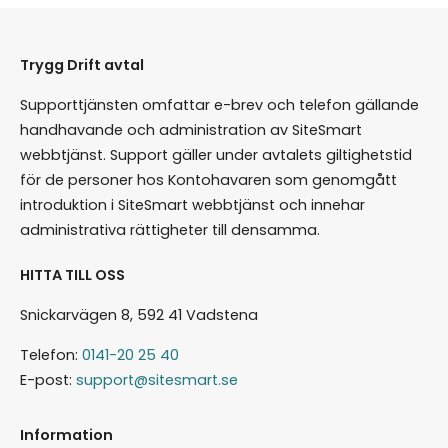
Inaktiv-datum (till) Bläddra bland
månaderna med hjälp av pilarna. Det går att
ange ett klockslag om du har valt
Trygg Drift avtal
inaktiveringsdatum. Klicka på hel eller
Supporttjänsten omfattar e-brev och telefon gällande
halvtimme och justera minuterna manuellt.
handhavande och administration av SiteSmart
Om du inte väljer något datum fortlöper
webbtjänst. Support gäller under avtalets giltighetstid
visningen av popup-en tills du manuellt
för de personer hos Kontohavaren som genomgått
inaktiverar eller raderar den.
introduktion i SiteSmart webbtjänst och innehar
Språk
administrativa rättigheter till densamma.
Om du har en flerspråkig webbplats kan du
HITTA TILL OSS
styra för vilket språk den ska visas för. Gör
ditt val i dropplistan.
Snickarvägen 8, 592 41 Vadstena
Aktiv
Telefon:
0141-20 25 40
Denna ruta bör vara i kryssad om popup-en
E-post:
support@sitesmart.se
ska kunna visas. Även om du tidstyr en
popup till ett framtida datum så behöver
Information
den vara aktiv för att kunna aktiveras det