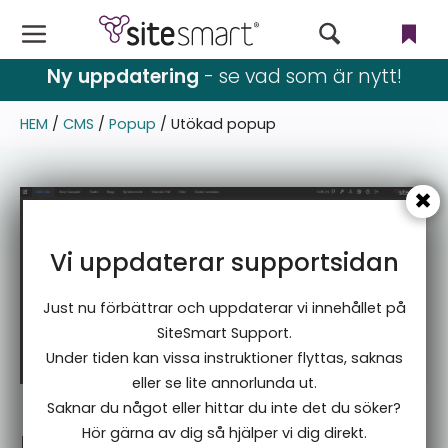
Ny uppdatering
- se vad som är nytt!
Webbutik
HEM
/
CMS
/
Popup
/
Utökad popup
CMS
Filer
Användare & rättigheter
Vi uppdaterar supportsidan
Nyhetsbrev
Just nu förbättrar och uppdaterar vi innehållet på
Språk
SiteSmart Support.
Under tiden kan vissa instruktioner flyttas, saknas
Blogg & event
eller se lite annorlunda ut.
Saknar du något eller hittar du inte det du söker?
Inställningar
Hör gärna av dig så hjälper vi dig direkt.