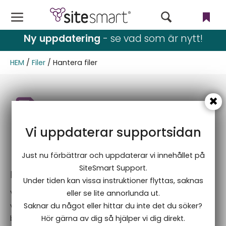
Ny uppdatering
- se vad som är nytt!
Webbutik
HEM
/
Filer
/
Hantera filer
CMS
Filer
Användare & rättigheter
Vi uppdaterar supportsidan
Hantera filer
Nyhetsbrev
Just nu förbättrar och uppdaterar vi innehållet på
Språk
SiteSmart Support.
Ladda upp, skala om och radera
Under tiden kan vissa instruktioner flyttas, saknas
Blogg & event
Väck liv i din webbplats och ta den till nästa nivå. Vi
eller se lite annorlunda ut.
visar hur du anpassar dina befintliga filer, lägger till nya
Saknar du något eller hittar du inte det du söker?
Inställningar
bilder och alternativa texter för att få webbshopen mer
Hör gärna av dig så hjälper vi dig direkt.