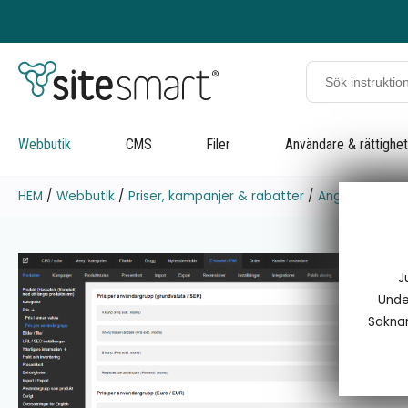
Webbutik
CMS
Filer
Användare & rättighe
HEM
/
Webbutik
/
Priser, kampanjer & rabatter
/
Ange kundspeci
J
Under
Saknar