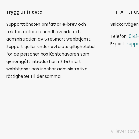
Trygg Drift avtal
HITTA TILL O
Supporttjänsten omfattar e-brev och
Snickarvägen
telefon gällande handhavande och
Telefon:
0141
administration av SiteSmart webbtjänst.
E-post:
suppo
Support gäller under avtalets giltighetstid
för de personer hos Kontohavaren som
genomgått introduktion i SiteSmart
webbtjänst och innehar administrativa
rättigheter till densamma.
Vi lever som 