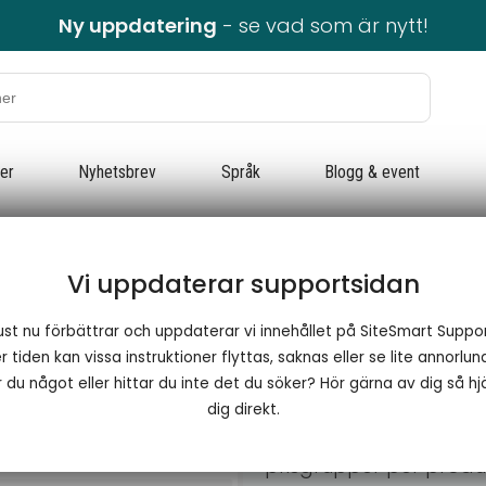
Ny uppdatering
- se vad som är nytt!
ter
Nyhetsbrev
Språk
Blogg & event
fika priser på produkter
/
Ange kundspecifika priser på produkte
Vi uppdaterar supportsidan
Ange kundsp
ust nu förbättrar och uppdaterar vi innehållet på SiteSmart Suppor
 tiden kan vissa instruktioner flyttas, saknas eller se lite annorlun
produkter
 du något eller hittar du inte det du söker? Hör gärna av dig så hjä
dig direkt.
​Avsnittet handlar om h
prisgrupper per produ