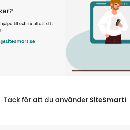
öker?
lpa till och se till att ditt
t.
t@sitesmart.se
Tack för att du använder
SiteSmart!