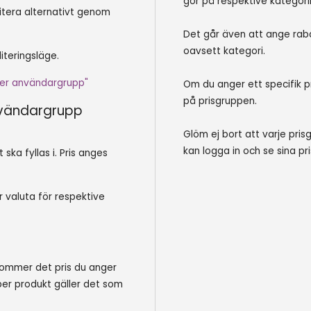
gör på respektive kategorin
itera alternativt genom
Det går även att ange rabat
oavsett kategori.
iteringsläge.
 per användargrupp"
Om du anger ett specifik p
på prisgruppen.
användargrupp
Glöm ej bort att varje pri
kan logga in och se sina pri
ska fyllas i. Pris anges
r valuta för respektive
kommer det pris du anger
 per produkt gäller det som