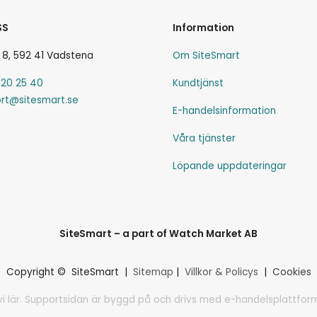
SS
Information
 8, 592 41 Vadstena
Om SiteSmart
-20 25 40
Kundtjänst
rt@sitesmart.se
E-handelsinformation
Våra tjänster
Löpande uppdateringar
SiteSmart – a part of Watch Market AB
Copyright © SiteSmart |
Sitemap
|
Villkor & Policys
|
Cookies
vi lär. Supportsidan är byggd på och drivs med e-handelsplattfo