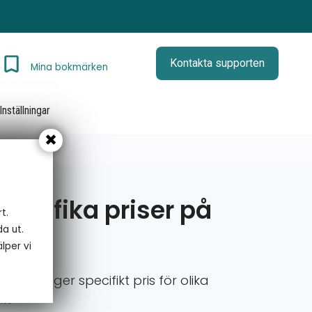
Kontakta supporten
Mina bokmärken
Inställningar
r
ecifika priser på
t.
da ut.
lper vi
ur du anger specifikt pris för olika
kt