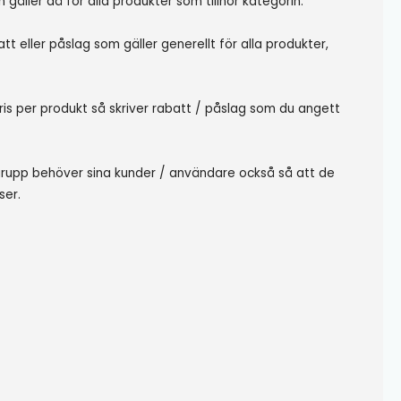
 gäller då för alla produkter som tillhör kategorin.
t eller påslag som gäller generellt för alla produkter,
ris per produkt så skriver rabatt / påslag som du angett
sgrupp behöver sina kunder / användare också så att de
ser.