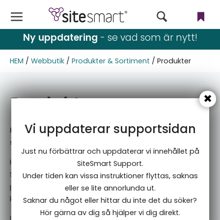
Ny uppdatering
- se vad som är nytt!
Webbutik
HEM
/
Webbutik
/
Produkter & Sortiment
/
Produkter
CMS
Filer
Produkter
Användare & rättigheter
Vi uppdaterar supportsidan
Instruktioner för att skapa och hantera produkter,
Nyhetsbrev
samt uppdatera innehåll som visas i webbutiken.
Just nu förbättrar och uppdaterar vi innehållet på
Här hittar du instruktioner för allt som rör produkter i
Språk
SiteSmart Support.
SiteSmart. Produkterna är grunden i din webbutik och
Under tiden kan vissa instruktioner flyttas, saknas
påverkar både hur sortimentet presenteras och hur
Blogg & event
eller se lite annorlunda ut.
köpprocessen fungerar för kunden.
Saknar du något eller hittar du inte det du söker?
Inställningar
Hör gärna av dig så hjälper vi dig direkt.
I instruktionerna får du stöd för att skapa nya