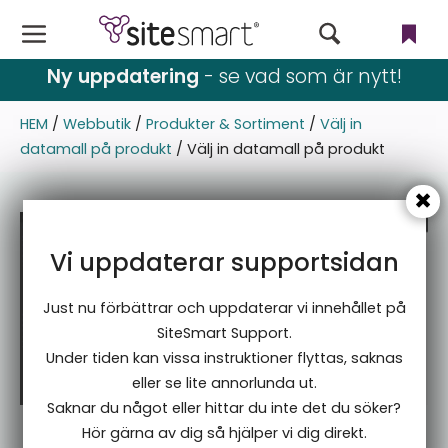
Webbutik
Ny uppdatering
- se vad som är nytt!
CMS
HEM
/
Webbutik
/
Produkter & Sortiment
/
Välj in
datamall på produkt
/
Välj in datamall på produkt
Filer
Användare & rättigheter
Vi uppdaterar supportsidan
Nyhetsbrev
Just nu förbättrar och uppdaterar vi innehållet på
Språk
SiteSmart Support.
Under tiden kan vissa instruktioner flyttas, saknas
Blogg & event
eller se lite annorlunda ut.
Saknar du något eller hittar du inte det du söker?
Inställningar
Hör gärna av dig så hjälper vi dig direkt.