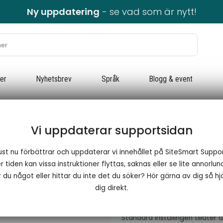
Ny uppdatering
- se vad som är nytt!
ter
Nyhetsbrev
Språk
Blogg & event
Vi uppdaterar supportsidan
Recensione
ust nu förbättrar och uppdaterar vi innehållet på SiteSmart Suppor
 tiden kan vissa instruktioner flyttas, saknas eller se lite annorlun
​Recensioner och omd
 du något eller hittar du inte det du söker? Hör gärna av dig så hjä
dig direkt.
Avsnittet handlar om hur du 
recensionen och tillåta recen
Standard inställingen tillåte