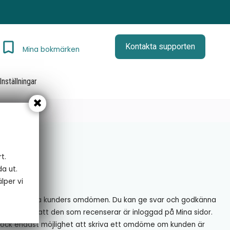
Kontakta supporten
Mina bokmärken
Inställningar
r
t.
da ut.
ömen.
lper vi
hanterar dina kunders omdömen. Du kan ge svar och godkänna
sioner utan att den som recenserar är inloggad på Mina sidor.
r dock endast möjlighet att skriva ett omdöme om kunden är