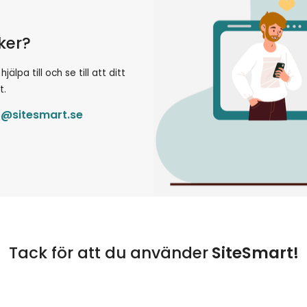
öker?
lpa till och se till att ditt
t.
t@sitesmart.se
Tack för att du använder
SiteSmart!