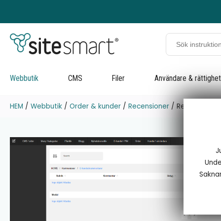
Webbutik
CMS
Filer
Användare & rättighe
HEM
/
Webbutik
/
Order & kunder
/
Recensioner
/
Recensioner
J
Under
Saknar