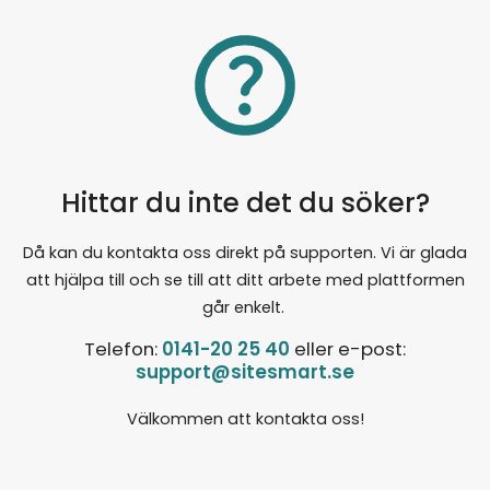
ingang.jpg står static/files för filarkivet, 9 står i
detta fall för mappen som filen ligger i och
därefter står filens namn.
Hittar du inte det du söker?
Då kan du kontakta oss direkt på supporten. Vi är glada
att hjälpa till och se till att ditt arbete med plattformen
går enkelt.
Telefon:
0141-20 25 40
eller e-post:
support@sitesmart.se
Välkommen att kontakta oss!