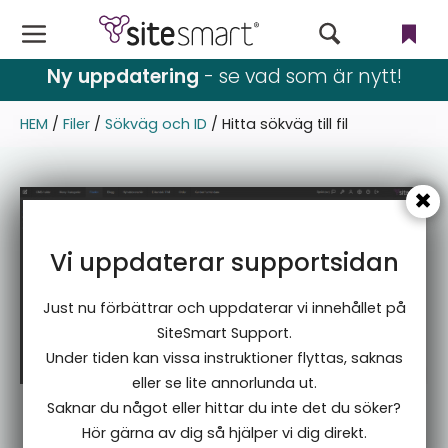
Webbutik
Ny uppdatering
- se vad som är nytt!
CMS
HEM
/
Filer
/
Sökväg och ID
/
Hitta sökväg till fil
Filer
Användare & rättigheter
Vi uppdaterar supportsidan
Nyhetsbrev
Just nu förbättrar och uppdaterar vi innehållet på
Språk
SiteSmart Support.
Under tiden kan vissa instruktioner flyttas, saknas
Blogg & event
eller se lite annorlunda ut.
Saknar du något eller hittar du inte det du söker?
Inställningar
Hör gärna av dig så hjälper vi dig direkt.