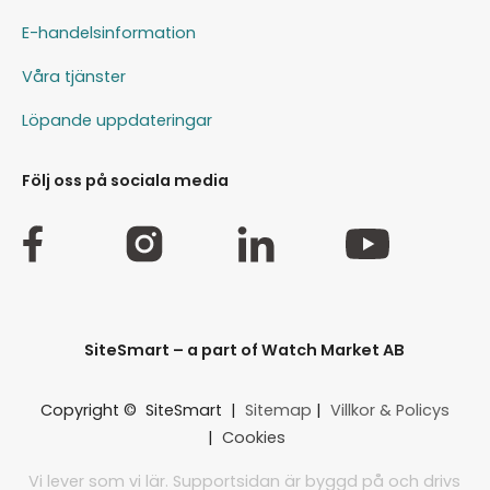
E-handelsinformation
Våra tjänster
Löpande uppdateringar
Följ oss på sociala media
SiteSmart – a part of Watch Market AB
Copyright © SiteSmart |
Sitemap
|
Villkor & Policys
|
Cookies
Vi lever som vi lär. Supportsidan är byggd på och drivs