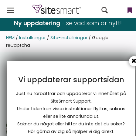
Ny uppdatering
- se vad som är nytt!
Webbutik
HEM
/
Inställningar
/
Site-inställningar
/
Google
CMS
reCaptcha
Filer
Användare & rättigheter
Vi uppdaterar supportsidan
Nyhetsbrev
Just nu förbättrar och uppdaterar vi innehållet på
Språk
SiteSmart Support.
Under tiden kan vissa instruktioner flyttas, saknas
Blogg & event
eller se lite annorlunda ut.
Saknar du något eller hittar du inte det du söker?
Inställningar
Hör gärna av dig så hjälper vi dig direkt.