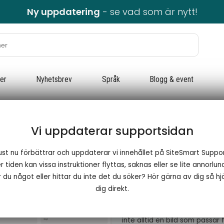
Ny uppdatering
- se vad som är nytt!
ter
Nyhetsbrev
Språk
Blogg & event
Vi uppdaterar supportsidan
Bakgrundsin
ust nu förbättrar och uppdaterar vi innehållet på SiteSmart Suppor
 tiden kan vissa instruktioner flyttas, saknas eller se lite annorlun
Anpassa bakgrundsinneh
 du något eller hittar du inte det du söker? Hör gärna av dig så hjä
dig direkt.
små skärmar
Du kan med hjälp av stilar ha 
inte alltid en bild som passar