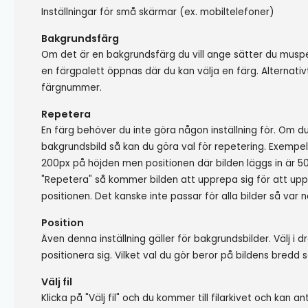
Inställningar för små skärmar (ex. mobiltelefoner)
Bakgrundsfärg
Om det är en bakgrundsfärg du vill ange sätter du mus
en färgpalett öppnas där du kan välja en färg. Alternati
färgnummer.
Repetera
En färg behöver du inte göra någon inställning för. Om d
bakgrundsbild så kan du göra val för repetering. Exempe
200px på höjden men positionen där bilden läggs in är 5
"Repetera" så kommer bilden att upprepa sig för att upp
positionen. Det kanske inte passar för alla bilder så var 
Position
Även denna inställning gäller för bakgrundsbilder. Välj i d
positionera sig. Vilket val du gör beror på bildens bredd 
Välj fil
Klicka på "Välj fil"
och du kommer till filarkivet och kan an