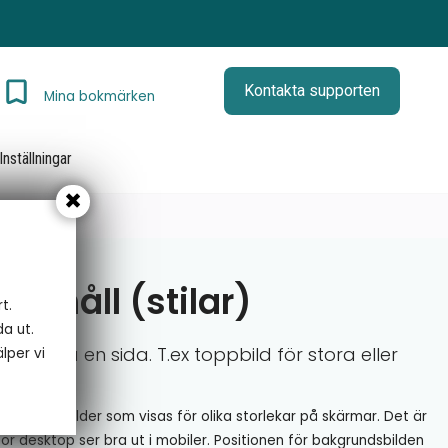
Kontakta supporten
Mina bokmärken
Inställningar
nehåll (stilar)
t.
da ut.
åll på en sida. T.ex toppbild för stora eller
lper vi
olika toppbilder som visas för olika storlekar på skärmar. Det är
 för desktop ser bra ut i mobiler. Positionen för bakgrundsbilden