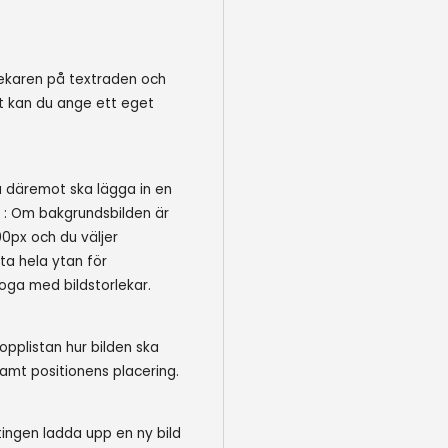
pekaren på textraden och
vt kan du ange ett eget
u däremot ska lägga in en
l : Om bakgrundsbilden är
00px och du väljer
ta hela ytan för
noga med bildstorlekar.
ropplistan hur bilden ska
samt positionens placering.
tingen ladda upp en ny bild