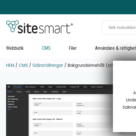
Webbutik
CMS
Filer
Användare & rättighe
HEM
/
CMS
/
Sidinställningar
/
Bakgrundsinnehåll (stilar)
J
Under
Saknar