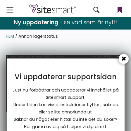
Ny uppdatering
- se vad som är nytt!
Webbutik
HEM
/ Annan lagerstatus
CMS
Filer
Användare & rättigheter
Vi uppdaterar supportsidan
Nyhetsbrev
Just nu förbättrar och uppdaterar vi innehållet på
Språk
SiteSmart Support.
Under tiden kan vissa instruktioner flyttas, saknas
Blogg & event
eller se lite annorlunda ut.
Saknar du något eller hittar du inte det du söker?
Inställningar
Hör gärna av dig så hjälper vi dig direkt.