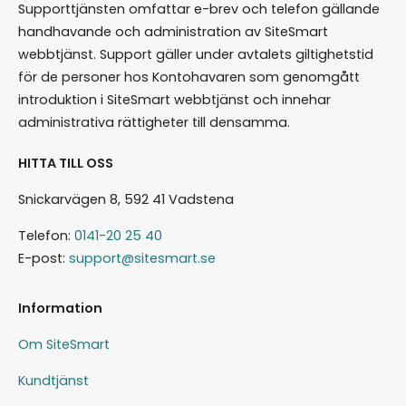
Supporttjänsten omfattar e-brev och telefon gällande
telefon.nr, e-postadress och eventuellt
handhavande och administration av SiteSmart
meddelande om allergier eller annat för den
webbtjänst. Support gäller under avtalets giltighetstid
som anmält sig. Den som anmäler sig får
för de personer hos Kontohavaren som genomgått
också ett e-postmeddelande med en
introduktion i SiteSmart webbtjänst och innehar
bekräftelse. I det e-postmeddelandet finns
administrativa rättigheter till densamma.
en länk för att avboka sig från eventet.
HITTA TILL OSS
Hur går det till med avbokning?
Den som anmält sig kan i
Snickarvägen 8, 592 41 Vadstena
bokningsbekräftelsen, som kommer via e-
Telefon:
0141-20 25 40
post, klicka på en länk för att göra en
E-post:
support@sitesmart.se
avbokning. Om någon gör en avbokning så
får du ett e-postmeddelandet med
Information
information om vem som bokat av sig och
vilket event det gäller. Även den som gör
Om SiteSmart
avbokningen får ett bekräftelse mail.
Kundtjänst
Går det bara att anmäla 1 person i taget?