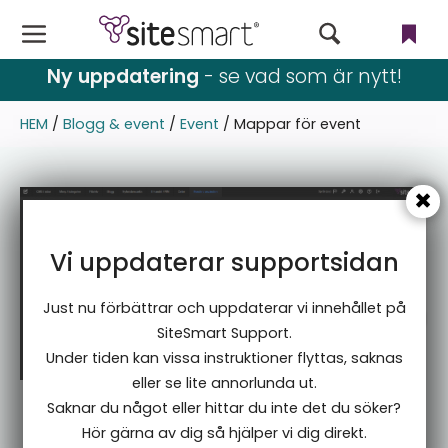
Webbutik
Ny uppdatering
- se vad som är nytt!
CMS
HEM
/
Blogg & event
/
Event
/
Mappar för event
Filer
Användare & rättigheter
Vi uppdaterar supportsidan
Nyhetsbrev
Just nu förbättrar och uppdaterar vi innehållet på
Språk
SiteSmart Support.
Under tiden kan vissa instruktioner flyttas, saknas
Blogg & event
eller se lite annorlunda ut.
Saknar du något eller hittar du inte det du söker?
Inställningar
Mappar för event
Hör gärna av dig så hjälper vi dig direkt.