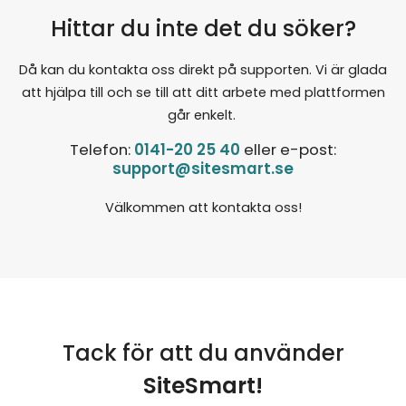
Hittar du inte det du söker?
Visa detta pris (på listor)
Du kan då välja att visa det allra lägsta
Då kan du kontakta oss direkt på supporten. Vi är glada
priset i volymrabatten på produktlistan. På
att hjälpa till och se till att ditt arbete med plattformen
själva produktsidan visas dock priset som
går enkelt.
gäller om kunden endast köper 1 produkt.
Telefon:
0141-20 25 40
eller e-post:
support@sitesmart.se
När du skapar stafflingsschemat kan du
även ange om det lägsta priset ska visas i
Välkommen att kontakta oss!
produktlistan.
Stafflingsschema syns ej på produktsidan
Om du skapat ett stafflingsschema och
kopplat det till en eller flera produkter och du
inte kan se detta på produktsidan så beror
Tack för att du använder
det förmodligen på att kryssrutan för
SiteSmart!
Staffling inte är i kryssad för publik visning.