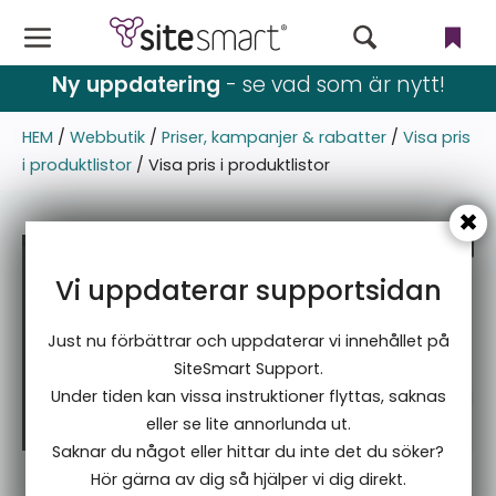
Ny uppdatering
- se vad som är nytt!
Webbutik
HEM
/
Webbutik
/
Priser, kampanjer & rabatter
/
Visa pris
CMS
i produktlistor
/
Visa pris i produktlistor
Filer
Användare & rättigheter
Vi uppdaterar supportsidan
Nyhetsbrev
Just nu förbättrar och uppdaterar vi innehållet på
Språk
SiteSmart Support.
Under tiden kan vissa instruktioner flyttas, saknas
Blogg & event
eller se lite annorlunda ut.
Saknar du något eller hittar du inte det du söker?
Inställningar
Hör gärna av dig så hjälper vi dig direkt.