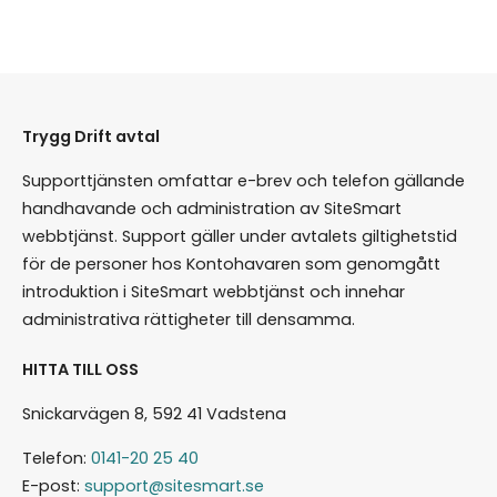
För muspekaren över E-handel och klicka på
Publik visning i menyn som fälls ut och kryssa
i rutan Visa stafflingsschema för
Inställningar för produktsida. Glöm ej att
spara.
Trygg Drift avtal
Supporttjänsten omfattar e-brev och telefon gällande
handhavande och administration av SiteSmart
webbtjänst. Support gäller under avtalets giltighetstid
för de personer hos Kontohavaren som genomgått
introduktion i SiteSmart webbtjänst och innehar
administrativa rättigheter till densamma.
HITTA TILL OSS
Snickarvägen 8, 592 41 Vadstena
Telefon:
0141-20 25 40
E-post:
support@sitesmart.se