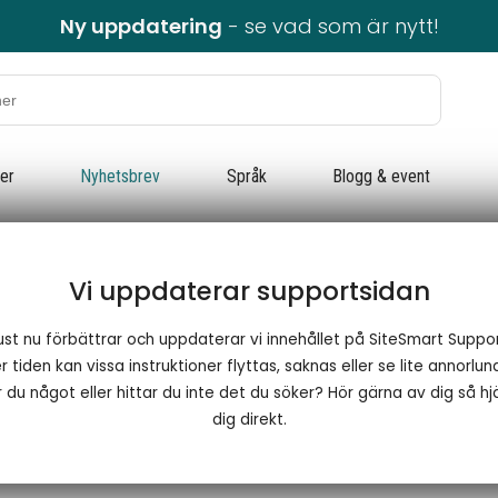
Ny uppdatering
- se vad som är nytt!
ter
Nyhetsbrev
Språk
Blogg & event
Vi uppdaterar supportsidan
ust nu förbättrar och uppdaterar vi innehållet på SiteSmart Suppor
 tiden kan vissa instruktioner flyttas, saknas eller se lite annorlun
 du något eller hittar du inte det du söker? Hör gärna av dig så hjä
dig direkt.