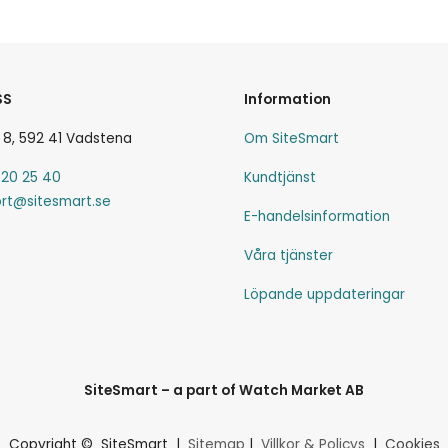
SS
Information
 8, 592 41 Vadstena
Om SiteSmart
-20 25 40
Kundtjänst
rt@sitesmart.se
E-handelsinformation
Våra tjänster
Löpande uppdateringar
SiteSmart – a part of Watch Market AB
Copyright © SiteSmart |
Sitemap
|
Villkor & Policys
|
Cookies