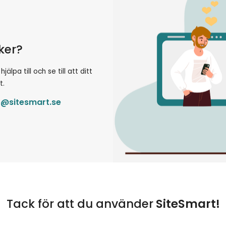
öker?
lpa till och se till att ditt
t.
t@sitesmart.se
Tack för att du använder
SiteSmart!