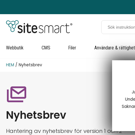
Webbutik
CMS
Filer
Användare & rättighe
HEM
/ Nyhetsbrev
J
Under
Saknar
Nyhetsbrev
Hantering av nyhetsbrev för version 1 och 2