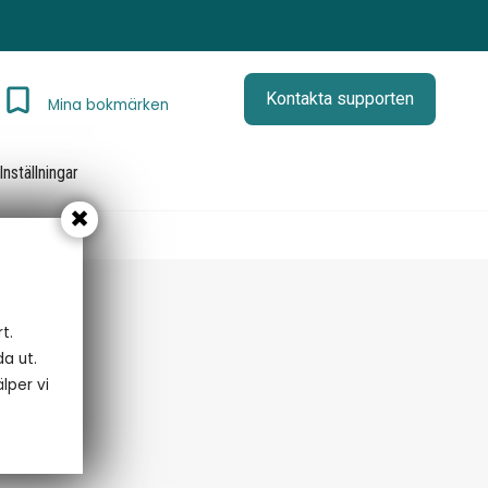
Kontakta supporten
Mina bokmärken
Inställningar
t.
da ut.
lper vi