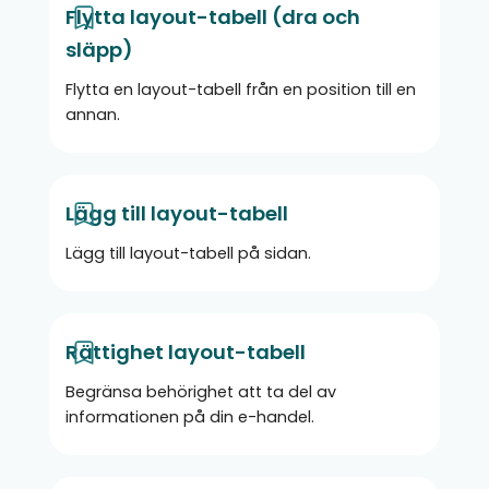
Flytta layout-tabell (dra och
Klicka på “Radera”
längst ner i
släpp)
verktygspaletten.
Flytta en layout-tabell från en position till en
En pop-up-ruta visas då med frågan ”Vill du
annan.
verkligen radera detta objekt?”, klicka på Ja i
rutan. Du har nu tagit bort tabellen och dess
innehåll från sidan.
Lägg till layout-tabell
Glöm ej att publicera sidan.
​Lägg till layout-tabell på sidan.
Rättighet layout-tabell
Begränsa behörighet att ta del av
informationen på din e-handel.