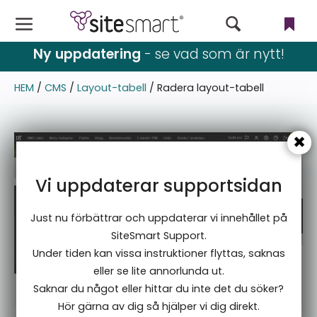
Ny uppdatering
- se vad som är nytt!
Webbutik
HEM
/
CMS
/
Layout-tabell
/
Radera layout-tabell
CMS
Filer
Användare & rättigheter
Vi uppdaterar supportsidan
Nyhetsbrev
Just nu förbättrar och uppdaterar vi innehållet på
Språk
SiteSmart Support.
Under tiden kan vissa instruktioner flyttas, saknas
Blogg & event
eller se lite annorlunda ut.
Saknar du något eller hittar du inte det du söker?
Inställningar
Hör gärna av dig så hjälper vi dig direkt.